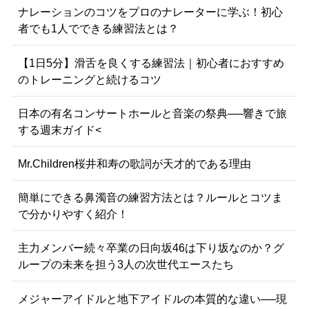
ナレーションのコツをプロのナレーターに学ぶ！初心
者でも1人でできる練習法とは？
【1日5分】滑舌を良くする練習法｜初心者におすすめ
のトレーニングと続けるコツ
日本の有名コンサートホールと音楽の祭典──響きで旅
する週末ガイド<
Mr.Children桜井和寿の歌詞が天才的である理由
簡単にできる鼻濁音の練習方法とは？ルールとコツま
で分かりやすく紹介！
主力メンバー続々卒業の日向坂46は下り坂なのか？グ
ループの未来を担う3人の次世代エースたち
メジャーアイドルと地下アイドルの本質的な違い──現