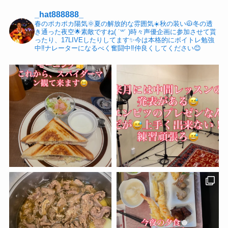
_hat888888_
春のポカポカ陽気🌞夏の解放的な雰囲気☀️秋の装い🧥冬の透
き通った夜空🌟素敵ですね( ˙꒳​˙ )時々声優企画に参加させて貰
ったり、17LIVEしたりしてます✨今は本格的にボイトレ勉強
中‼️ナレーターになるべく奮闘中‼️仲良くしてください😊