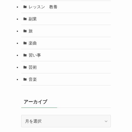
レッスン 教養
副業
旅
楽曲
習い事
芸術
音楽
アーカイブ
ア
ー
カ