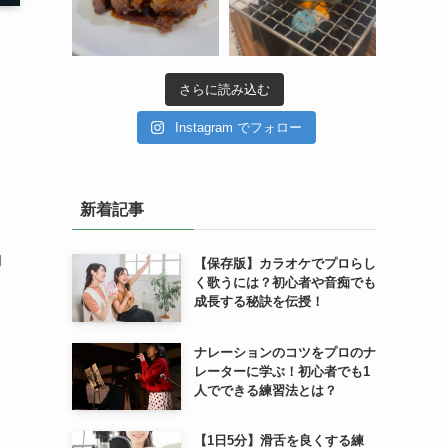
さらに読み込む
Instagram でフォロー
新着記事
的
【保存版】カラオケでプロらし
く歌うには？初心者や音痴でも
成長する秘訣を伝授！
ナレーションのコツをプロのナ
レーターに学ぶ！初心者でも1
人でできる練習法とは？
を
【1日5分】滑舌を良くする練