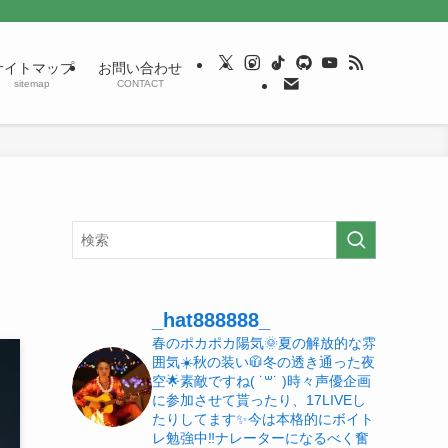
サイトマップ
お問い合わせ
sitemap
CONTACT
_hat888888_
春のポカポカ陽気🌞夏の解放的な雰
囲気☀️秋の装い🧥冬の透き通った夜
空🌟素敵ですね( ˙꒳​˙ )時々声優企画
に参加させて貰ったり、17LIVEし
たりしてます✨今は本格的にボイト
レ勉強中‼️ナレーターになるべく奮