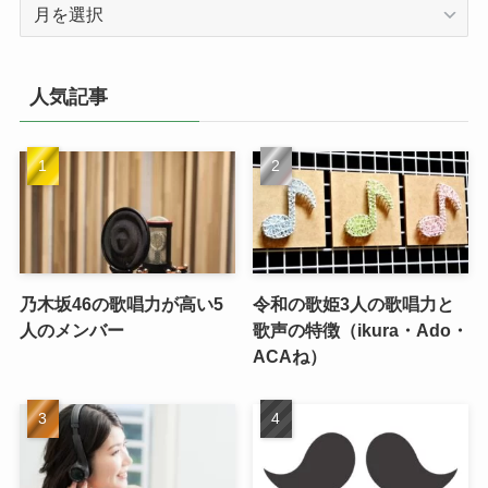
ア
ー
カ
イ
人気記事
ブ
乃木坂46の歌唱力が高い5
令和の歌姫3人の歌唱力と
人のメンバー
歌声の特徴（ikura・Ado・
ACAね）