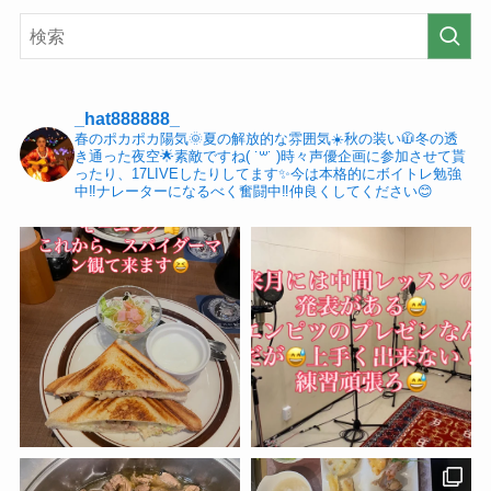
_hat888888_
春のポカポカ陽気🌞夏の解放的な雰囲気☀️秋の装い🧥冬の透
き通った夜空🌟素敵ですね( ˙꒳​˙ )時々声優企画に参加させて貰
ったり、17LIVEしたりしてます✨今は本格的にボイトレ勉強
中‼️ナレーターになるべく奮闘中‼️仲良くしてください😊