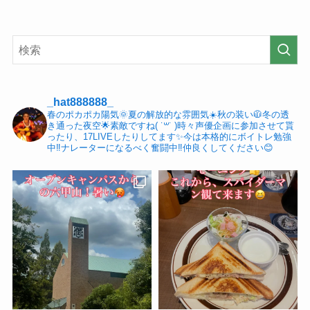
_hat888888_
春のポカポカ陽気🌞夏の解放的な雰囲気☀️秋の装い🧥冬の透
き通った夜空🌟素敵ですね( ˙꒳​˙ )時々声優企画に参加させて貰
ったり、17LIVEしたりしてます✨今は本格的にボイトレ勉強
中‼️ナレーターになるべく奮闘中‼️仲良くしてください😊