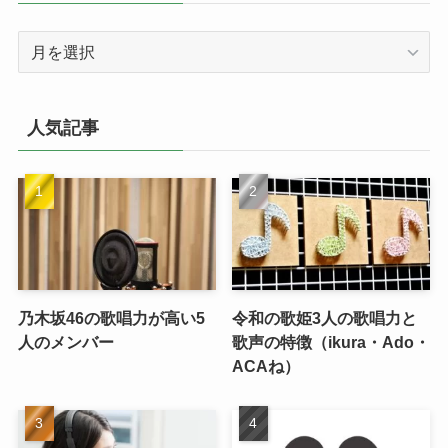
ア
ー
カ
イ
人気記事
ブ
乃木坂46の歌唱力が高い5
令和の歌姫3人の歌唱力と
人のメンバー
歌声の特徴（ikura・Ado・
ACAね）