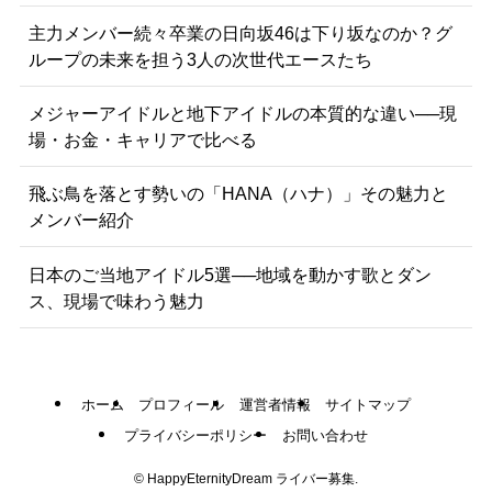
主力メンバー続々卒業の日向坂46は下り坂なのか？グ
ループの未来を担う3人の次世代エースたち
メジャーアイドルと地下アイドルの本質的な違い──現
場・お金・キャリアで比べる
飛ぶ鳥を落とす勢いの「HANA（ハナ）」その魅力と
メンバー紹介
日本のご当地アイドル5選──地域を動かす歌とダン
ス、現場で味わう魅力
ホーム
プロフィール
運営者情報
サイトマップ
プライバシーポリシー
お問い合わせ
©
HappyEternityDream ライバー募集.