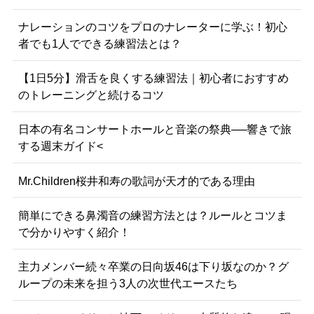
ナレーションのコツをプロのナレーターに学ぶ！初心
者でも1人でできる練習法とは？
【1日5分】滑舌を良くする練習法｜初心者におすすめ
のトレーニングと続けるコツ
日本の有名コンサートホールと音楽の祭典──響きで旅
する週末ガイド<
Mr.Children桜井和寿の歌詞が天才的である理由
簡単にできる鼻濁音の練習方法とは？ルールとコツま
で分かりやすく紹介！
主力メンバー続々卒業の日向坂46は下り坂なのか？グ
ループの未来を担う3人の次世代エースたち