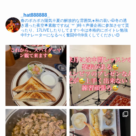
_hat888888_
春のポカポカ陽気🌞夏の解放的な雰囲気☀️秋の装い🧥冬の透
き通った夜空🌟素敵ですね( ˙꒳​˙ )時々声優企画に参加させて貰
ったり、17LIVEしたりしてます✨今は本格的にボイトレ勉強
中‼️ナレーターになるべく奮闘中‼️仲良くしてください😊