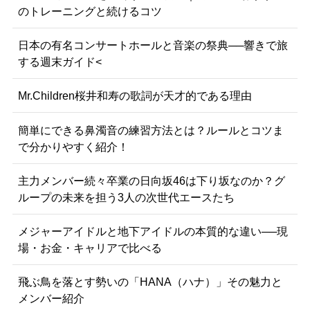
のトレーニングと続けるコツ
日本の有名コンサートホールと音楽の祭典──響きで旅
する週末ガイド<
Mr.Children桜井和寿の歌詞が天才的である理由
簡単にできる鼻濁音の練習方法とは？ルールとコツま
で分かりやすく紹介！
主力メンバー続々卒業の日向坂46は下り坂なのか？グ
ループの未来を担う3人の次世代エースたち
メジャーアイドルと地下アイドルの本質的な違い──現
場・お金・キャリアで比べる
飛ぶ鳥を落とす勢いの「HANA（ハナ）」その魅力と
メンバー紹介