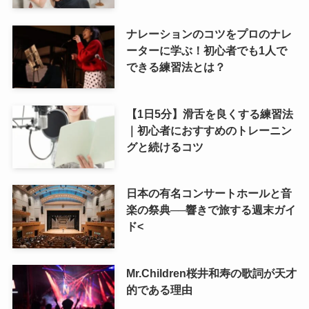
ナレーションのコツをプロのナレ
ーターに学ぶ！初心者でも1人で
できる練習法とは？
【1日5分】滑舌を良くする練習法
｜初心者におすすめのトレーニン
グと続けるコツ
日本の有名コンサートホールと音
楽の祭典──響きで旅する週末ガイ
ド<
Mr.Children桜井和寿の歌詞が天才
的である理由