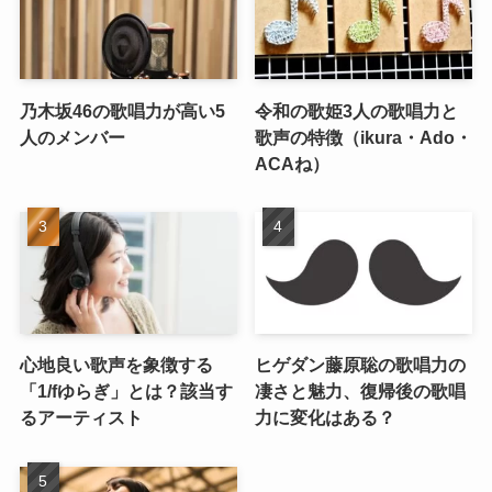
乃木坂46の歌唱力が高い5
令和の歌姫3人の歌唱力と
人のメンバー
歌声の特徴（ikura・Ado・
ACAね）
心地良い歌声を象徴する
ヒゲダン藤原聡の歌唱力の
「1/fゆらぎ」とは？該当す
凄さと魅力、復帰後の歌唱
るアーティスト
力に変化はある？