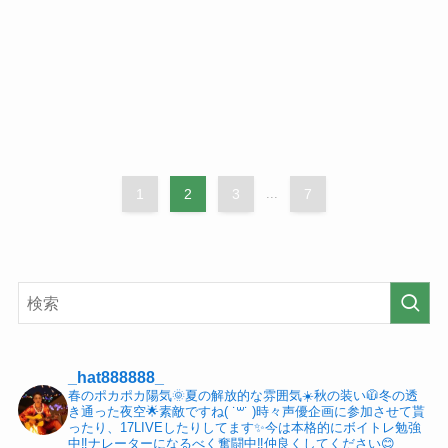
1
2
3
...
7
_hat888888_
春のポカポカ陽気🌞夏の解放的な雰囲気☀️秋の装い🧥冬の透
き通った夜空🌟素敵ですね( ˙꒳​˙ )時々声優企画に参加させて貰
ったり、17LIVEしたりしてます✨今は本格的にボイトレ勉強
中‼️ナレーターになるべく奮闘中‼️仲良くしてください😊