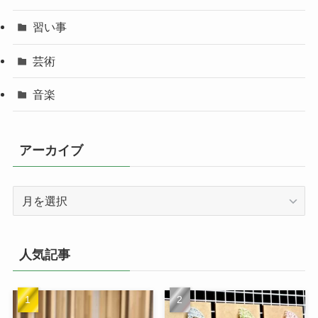
習い事
芸術
音楽
アーカイブ
ア
ー
カ
イ
人気記事
ブ