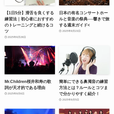
【1日5分】滑舌を良くする
日本の有名コンサートホー
練習法｜初心者におすすめ
ルと音楽の祭典──響きで旅
のトレーニングと続けるコ
する週末ガイド<
ツ
2025年9月23日
2025年9月28日
Mr.Children桜井和寿の歌
簡単にできる鼻濁音の練習
詞が天才的である理由
方法とは？ルールとコツま
で分かりやすく紹介！
2025年9月6日
2025年9月5日