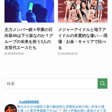
主力メンバー続々卒業の日
メジャーアイドルと地下ア
向坂46は下り坂なのか？グ
イドルの本質的な違い──現
ループの未来を担う3人の
場・お金・キャリアで比べ
次世代エースたち
る
2025年9月5日
2025年9月1日
_hat888888_
春のポカポカ陽気🌞夏の解放的な雰囲気☀️秋の装い🧥冬の透
き通った夜空🌟素敵ですね( ˙꒳​˙ )時々声優企画に参加させて貰