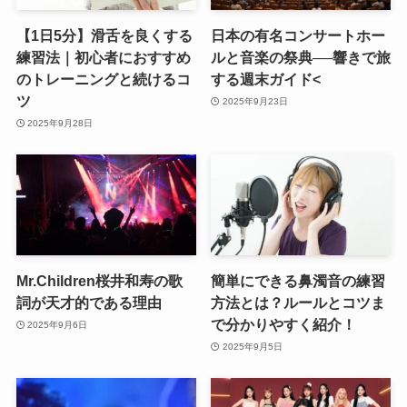
【1日5分】滑舌を良くする
日本の有名コンサートホー
練習法｜初心者におすすめ
ルと音楽の祭典──響きで旅
のトレーニングと続けるコ
する週末ガイド<
ツ
2025年9月23日
2025年9月28日
Mr.Children桜井和寿の歌
簡単にできる鼻濁音の練習
詞が天才的である理由
方法とは？ルールとコツま
で分かりやすく紹介！
2025年9月6日
2025年9月5日