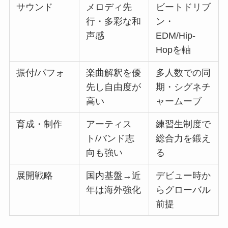
サウンド
メロディ先
ビートドリブ
行・多彩な和
ン・
声感
EDM/Hip-
Hopを軸
振付/パフォ
楽曲解釈を優
多人数での同
先し自由度が
期・シグネチ
高い
ャームーブ
育成・制作
アーティス
練習生制度で
ト/バンド志
総合力を鍛え
向も強い
る
展開戦略
国内基盤→近
デビュー時か
年は海外強化
らグローバル
前提