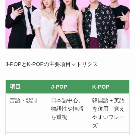
J-POPとK-POPの主要項目マトリクス
項目
J-POP
K-POP
言語・歌詞
日本語中心。
韓国語＋英語
物語性や情感
を併用。覚え
を重視
やすいフレー
ズ