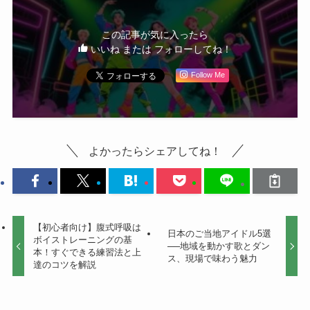
この記事が気に入ったら
いいね または フォローしてね！
Follow Me
よかったらシェアしてね！
【初心者向け】腹式呼吸は
日本のご当地アイドル5選
ボイストレーニングの基
──地域を動かす歌とダン
本！すぐできる練習法と上
ス、現場で味わう魅力
達のコツを解説