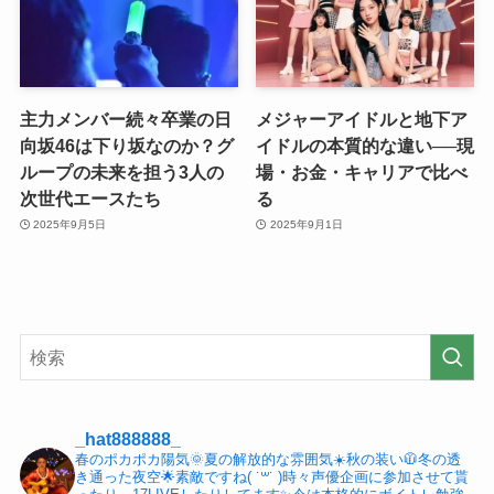
主力メンバー続々卒業の日
メジャーアイドルと地下ア
向坂46は下り坂なのか？グ
イドルの本質的な違い──現
ループの未来を担う3人の
場・お金・キャリアで比べ
次世代エースたち
る
2025年9月5日
2025年9月1日
_hat888888_
春のポカポカ陽気🌞夏の解放的な雰囲気☀️秋の装い🧥冬の透
き通った夜空🌟素敵ですね( ˙꒳​˙ )時々声優企画に参加させて貰