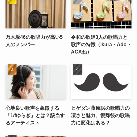
乃木坂46の歌唱力が高い5
令和の歌姫3人の歌唱力と
人のメンバー
歌声の特徴（ikura・Ado・
ACAね）
心地良い歌声を象徴する
ヒゲダン藤原聡の歌唱力の
「1/fゆらぎ」とは？該当す
凄さと魅力、復帰後の歌唱
るアーティスト
力に変化はある？