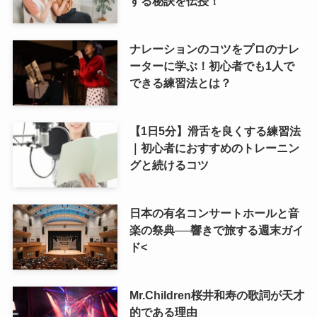
する秘訣を伝授！
ナレーションのコツをプロのナレ
ーターに学ぶ！初心者でも1人で
できる練習法とは？
【1日5分】滑舌を良くする練習法
｜初心者におすすめのトレーニン
グと続けるコツ
日本の有名コンサートホールと音
楽の祭典──響きで旅する週末ガイ
ド<
Mr.Children桜井和寿の歌詞が天才
的である理由